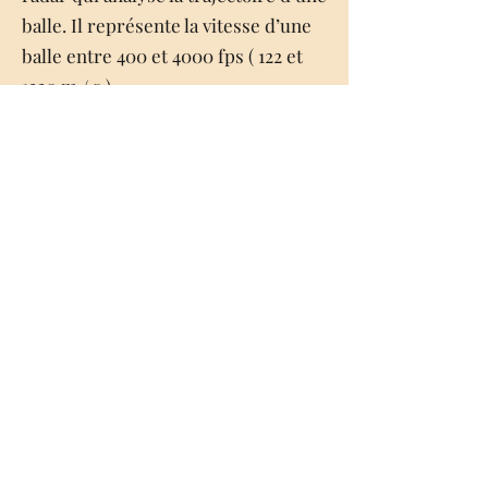
balle. Il représente la vitesse d’une
balle entre 400 et 4000 fps ( 122 et
1220 m / s ).
Il affiche également plusieurs
mesures de vitesse à des distances
prédéfinies.
Le compteur de vitesse est très
compact et ne doit être placé à côté
de l’arme et dirigé vers la cible pour
prendre des mesures précises.
Même quand il pleut, parce que cela
n’affecte pas les fonctions.
Le compteur de vitesse FX Outdoors
True Ballistic CE a des dimensions
de 19x25 cm et ne pèse que 820
grammes.