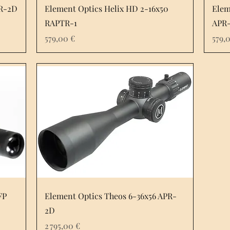
PR-2D
Element Optics Helix HD 2-16x50
Elem
RAPTR-1
APR
Prix
Prix
579,00 €
579,
FP
Element Optics Theos 6-36x56 APR-
2D
Prix
2 795,00 €