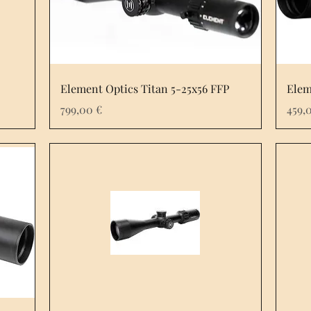
Element Optics Titan 5-25x56 FFP
Elem
Prix
Prix
799,00 €
459,