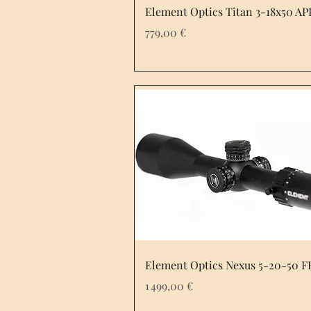
Element Optics Titan 3-18x50 A
Prix
779,00 €
Element Optics Nexus 5-20-50 F
Prix
1 499,00 €