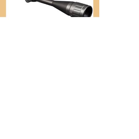
Firefield Tactical 8-
32x50AO IR Riflescope
Riflescopes
FF13045
euro
160,20
Read More