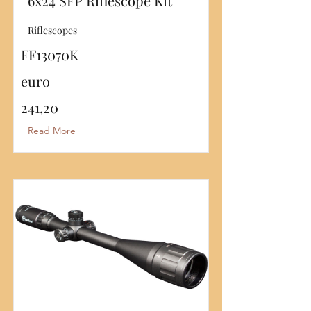
6x24 SFP Riflescope Kit
Riflescopes
FF13070K
euro
241,20
Read More