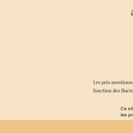
Les prix mentionné
fonction des fluct
Ce si
les p