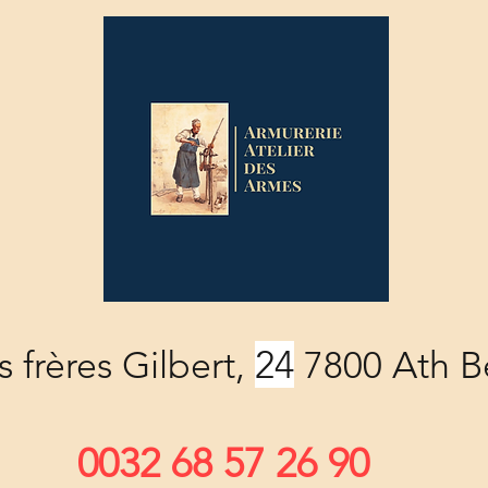
24
 frères Gilbert,
7800 Ath B
0032 68 57 26 90