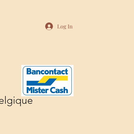
Log In
elgique