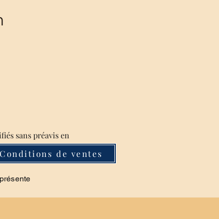
m
ifiés sans préavis en
Conditions de ventes
 présente