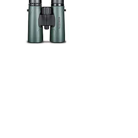
Prix : 235,80 €
Previous
Next
003268572690
Rue des frères Gilbert ,24 Ath Belgium 7800
N° D'entreprise : BE
0884 767 583