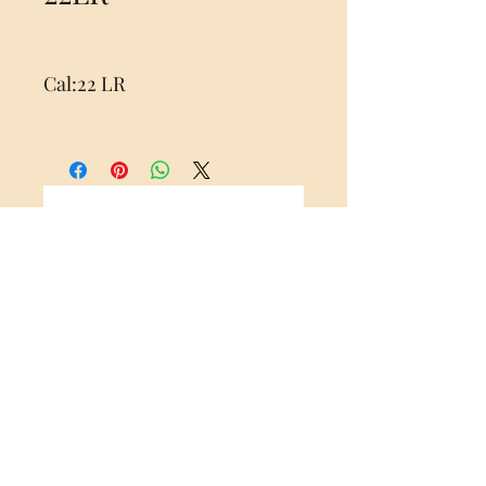
Cal:22 LR
No Reviews Yet
Share your thoughts. Be the first to
leave a review.
Leave a Review
003268572690
Rue des frères Gilbert ,24 Ath Belgium 7800