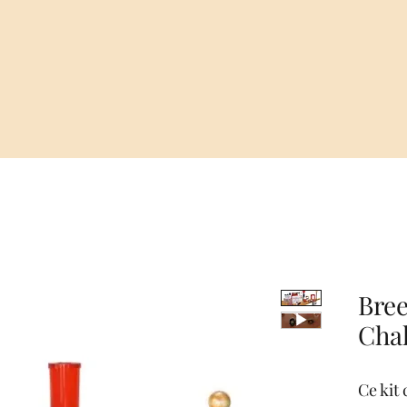
Bre
Chal
Ce kit