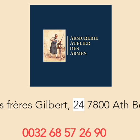
24
 frères Gilbert,
7800 Ath B
0032 68 57 26 90