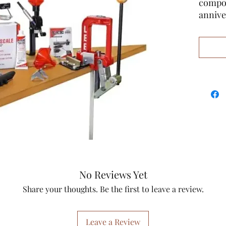
compos
annive
rempla
l’Auto
suppor
kit est
amorce
Compre
Challe
douill
Breech
systèm
de la 
poudre 
la plus
No Reviews Yet
balance
Share your thoughts. Be the first to leave a review.
sensibl
balanc
votre é
Leave a Review