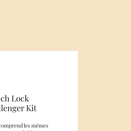
ech Lock
lenger Kit
 comprend les mêmes