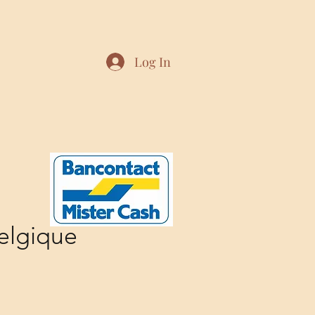
Log In
elgique