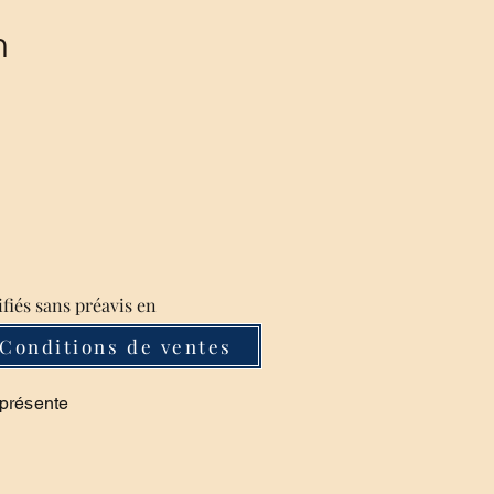
m
ifiés sans préavis en
Conditions de ventes
 présente