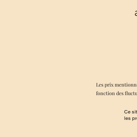
Les prix mentionné
fonction des fluct
Ce si
les p