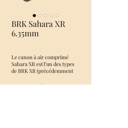
BRK Sahara XR
6.35mm
Le canon à air comprimé
Sahara XR est l’un des types
de BRK XR (précédemment
connu sous le nom de
Brocock), équipé du système
XR, qui se compose de : •
Régulateur Huma-Air, fournit
No Reviews Yet
des vitesses constantes du
Share your thoughts. Be the first to
projectile cloque sur toute la
leave a review.
plage de pression
• Roue de réglage, contrôle la