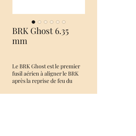
BRK Ghost 6.35
mm
Le BRK Ghost est le premier
fusil aérien à aligner le BRK
après la reprise de feu du
Brocock britannique, qui est
un joueur sérieux et surtout
innovant sur le marché aérien
depuis 1989. Avec ce Ghost,
No Reviews Yet
BRK se présente à nouveau
Share your thoughts. Be the first to
comme une marque aérienne
leave a review.
opérant dans les régions plus