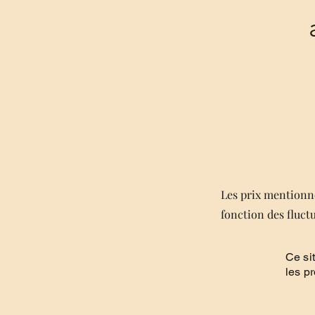
Les prix mentionné
fonction des fluct
Ce si
les p