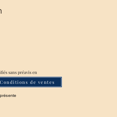
m
ifiés sans préavis en
Conditions de ventes
 présente