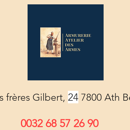
24
 frères Gilbert,
7800 Ath B
0032 68 57 26 90