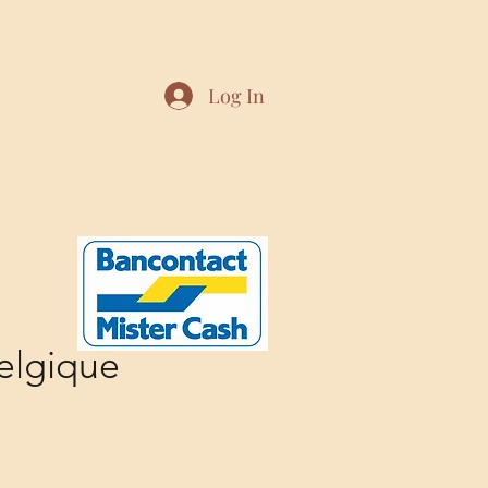
Log In
elgique