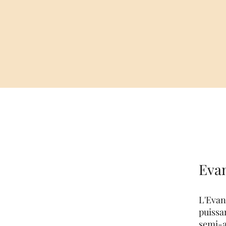
Evan
L'Evani
puissa
semi-a