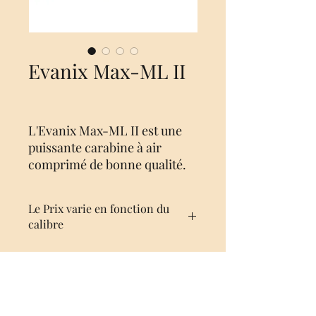
Evanix Max-ML II
L'Evanix Max-ML II est une
puissante carabine à air
comprimé de bonne qualité.
La conception bullpup donne
la maniabilité d'une carabine
Le Prix varie en fonction du
courte, tout en gardant la
calibre
propreté d'une longue grâce à
son canon long de 580 mm.Le
stock de trou de pouce en bois
convient à la fois aux
gauchers et aux droitiers. Il
No Reviews Yet