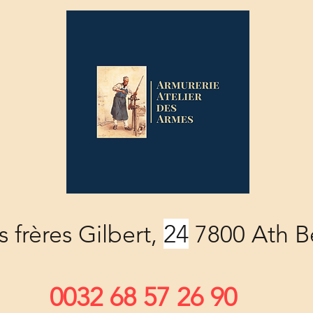
24
 frères Gilbert,
7800 Ath B
0032 68 57 26 90