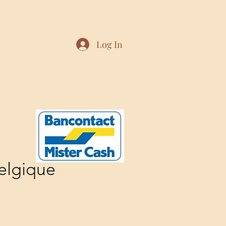
Log In
elgique