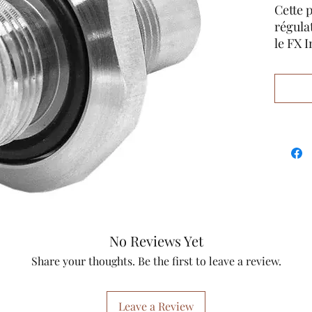
Cette 
régula
le FX 
premie
fournit
pressi
suivi. 
tirer 
longue
réducti
change
Le Sab
First 
compat
No Reviews Yet
nouvel
FX, et 
Share your thoughts. Be the first to leave a review.
Leave a Review