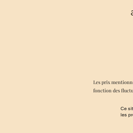
Les prix mentionné
fonction des fluct
Ce si
les p