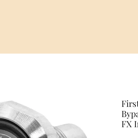
Firs
Bypa
FX 