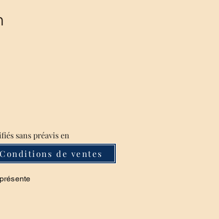
m
ifiés sans préavis en
Conditions de ventes
 présente