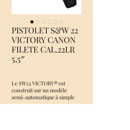
PISTOLET S&W 22
VICTORY CANON
FILETE CAL.22LR
5,5″
Le SW22 VICTORY® est
construit sur un modèle
semi-automatique à simple
action, à percussion fermée et
à soufflage. Chambré en .22
LR, le SW22 Victory est doté
de qualités de conception
No Reviews Yet