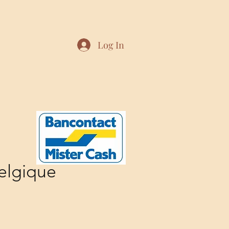
Log In
elgique