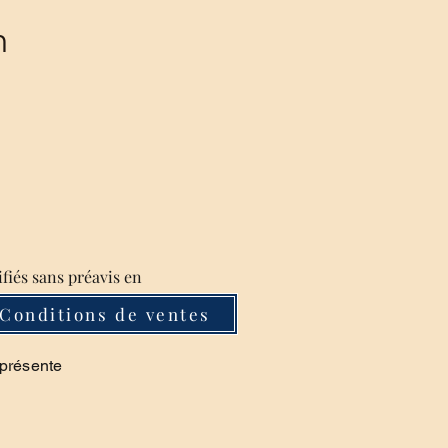
m
ifiés sans préavis en
Conditions de ventes
 présente