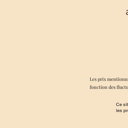
Les prix mentionné
fonction des fluct
Ce si
les p