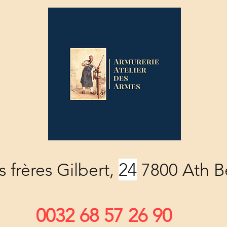
24
 frères Gilbert,
7800 Ath B
0032 68 57 26 90