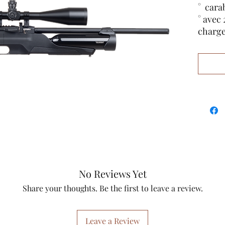
° cara
° avec
charge
° can
de son
° plaq
réglab
° 11/2
° puis
° avec
° cal.
° char
° 290m
No Reviews Yet
Share your thoughts. Be the first to leave a review.
Leave a Review