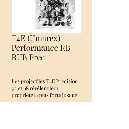
T4E (Umarex)
Performance RB
RUB Prec
Les projectiles T4E Precision
50 et 68 révèlent leur
propriété la plus forte jusque
dans leur nom : la précision !
Ils tiennent cela de leur forme
hémisphérique et de leur
sabot, qui assurent une
No Reviews Yet