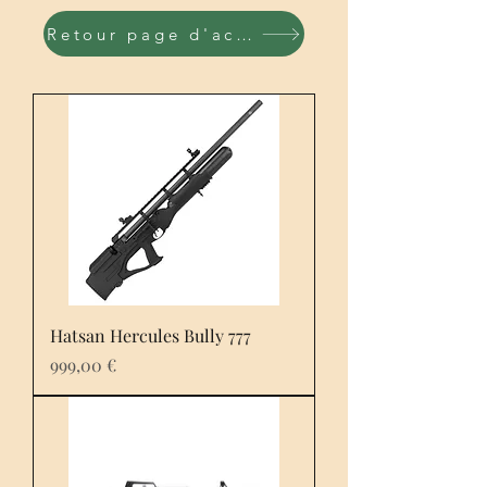
Retour page d'accueil
Hatsan Hercules Bully 777
Prix
999,00 €