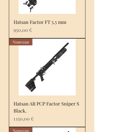
Hatsan Factor FT 5.5 mm
Prix
950,00 €
Nouveau
Hatsan AR PCP Factor Sniper S
Black.
Prix
1 150,00 €
Nouveau