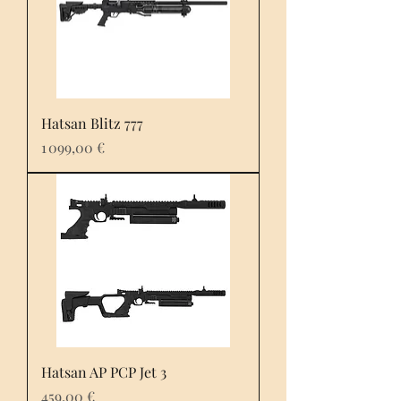
Hatsan Blitz 777
Prix
1 099,00 €
Hatsan AP PCP Jet 3
Prix
459,00 €