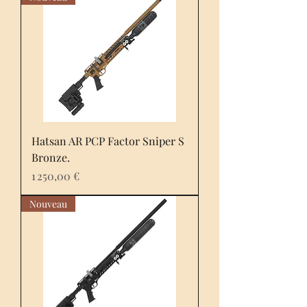
Hatsan AR PCP Factor Sniper S
Bronze.
Prix
1 250,00 €
Nouveau