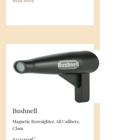
Read More
Bushnell
Magnetic Boresighter, All Calibers,
Clam
740001C