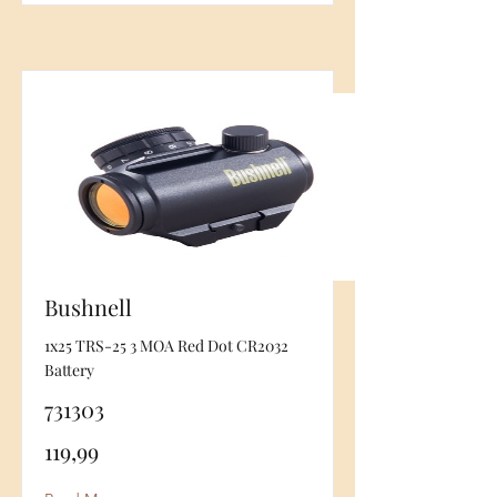
Bushnell
1x25 TRS-25 3 MOA Red Dot CR2032
Battery
731303
119,99