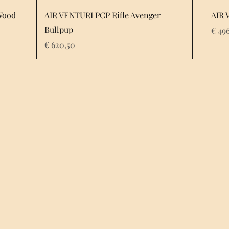
Wood
AIR VENTURI PCP Rifle Avenger
AIR 
Bullpup
Prijs
€ 49
Prijs
€ 620,50