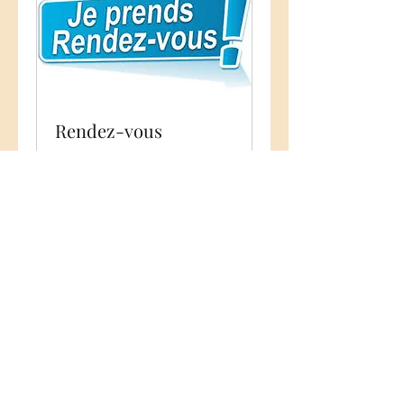
Rendez-vous
30 min.
Nu boeken
003268572690
Rue des frères Gilbert ,24 Ath Belgium 7800