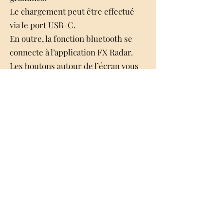
Le chargement peut être effectué
via le port USB-C.
En outre, la fonction bluetooth se
connecte à l’application FX Radar.
Les boutons autour de l’écran vous
permettent de naviguer facilement
dans le menu pour ajuster les
paramètres, par exemple.
Par exemple, les unités peuvent être
ajustées en fps, m / s, Joule et ft /
lbs. Aussi L’écran LCD du compteur
de vitesse FX Outdoors True
Ballistic CE affiche les statistiques
suivantes :
• Vitesse de projection à des
distances prédéfinies