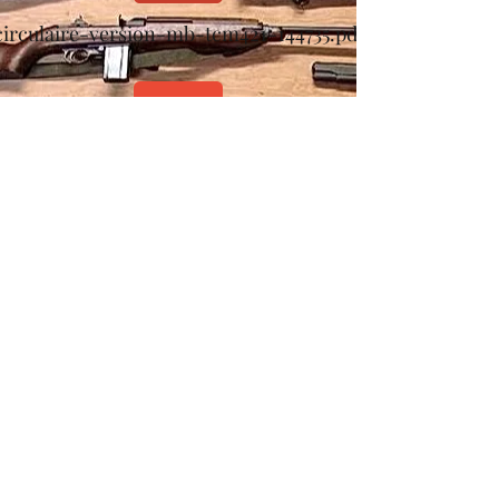
circulaire-version-mb-tcm421-144735.pdf
ar-31-juillet-2015-fr.pdf
directive-91-477.pdf
Contact