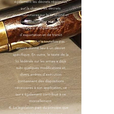
également les décrets régionaux
sur la chasse, les décrets
communautaires sur le tir sportif et
la compétence des régions en
matière d'importation,
d'exportation et de transit
d'armes, qui n'a toutefois pas
encore donné lieu à un décret
spécifique. En outre, le texte de la
loi fédérale sur les armes a déjà
subi quelques modifications et
divers arrêtés d'exécution
contiennent des dispositions
nécessaires à son application, ce
qui a également contribué à ce
morcellement.
La législation part du principe que