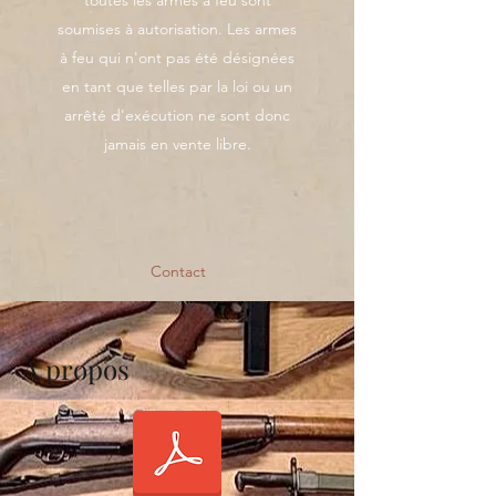
toutes les armes à feu sont
soumises à autorisation. Les armes
à feu qui n'ont pas été désignées
en tant que telles par la loi ou un
arrêté d'exécution ne sont donc
jamais en vente libre.
Contact
À propos