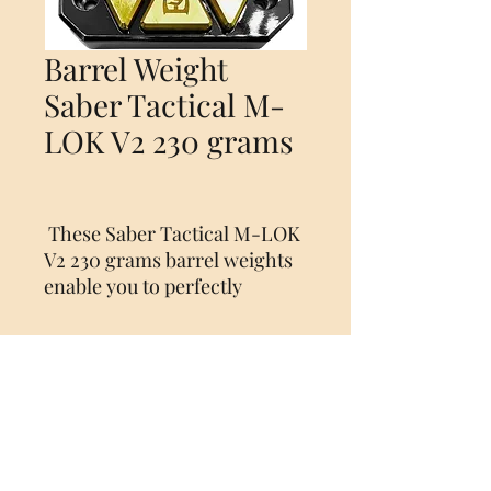
Barrel Weight
Saber Tactical M-
LOK V2 230 grams
These Saber Tactical M-LOK
V2 230 grams barrel weights
enable you to perfectly
balance your air gun. This
provides a more stable
shooting experience, which
allows you to shoot ever so
Nog geen beoordelingen
slightly more accurately. The
Deel je mening. Wees de eerste die een
barrel weights are packaged
beoordeling achterlaat.
per two, they are M-LOK