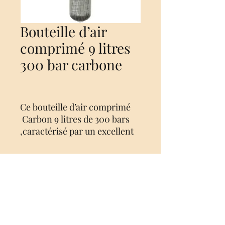
Bouteille d’air
comprimé 9 litres
300 bar carbone
Ce bouteille d’air comprimé
Carbon 9 litres de 300 bars
,caractérisé par un excellent
rapport qualité-prix.
Une bouteille solide et sûre,
adaptée à l’air comprimé
jusqu’à 300 bar, y compris un
Nog geen beoordelingen
robinet avec une soupape
Deel je mening. Wees de eerste die een
d’échappement.
beoordeling achterlaat.
Cette bouteill Carbone 4,7