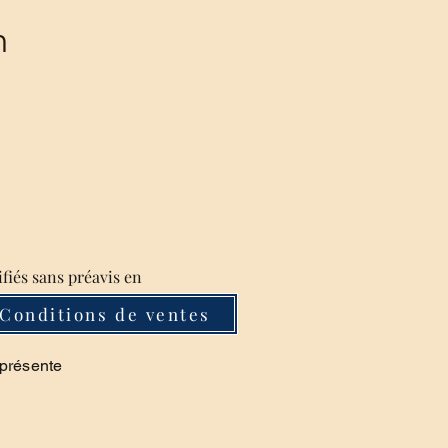
m
ifiés sans préavis en
Conditions de ventes
 présente