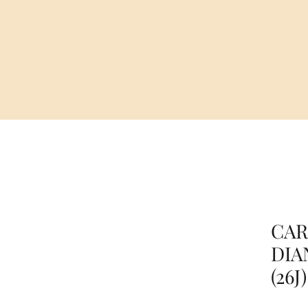
CAR
DIA
(26J)