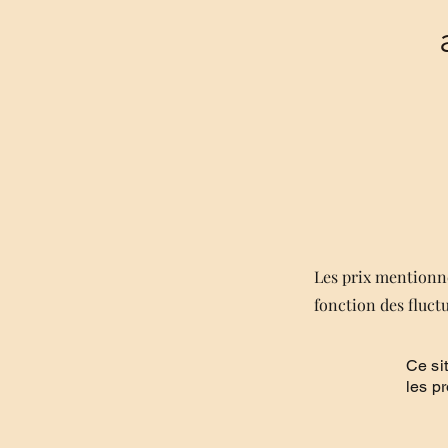
Les prix mentionné
fonction des fluct
Ce si
les p