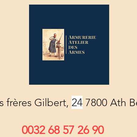
24
 frères Gilbert,
7800 Ath B
0032 68 57 26 90