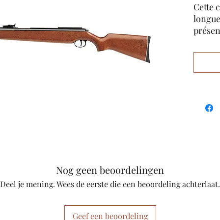
Cette 
longue
présen
précis
égalem
problè
serrage
sécuri
supplé
perfor
microm
tireur 
capture
Nog geen beoordelingen
Deel je mening. Wees de eerste die een beoordeling achterlaat.
Geef een beoordeling