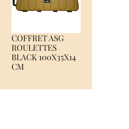
COFFRET ASG
ROULETTES
BLACK 100X35X14
CM
Nog geen beoordelingen
Deel je mening. Wees de eerste die een
beoordeling achterlaat.