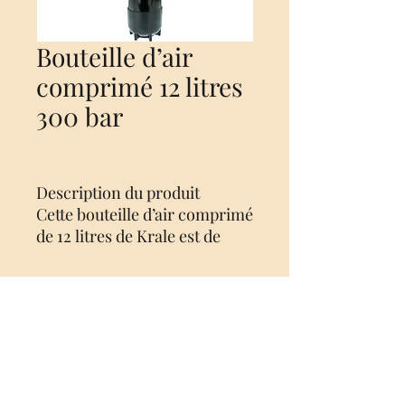
Bouteille d’air
comprimé 12 litres
300 bar
Description du produit
Cette bouteille d’air comprimé
de 12 litres de Krale est de
haute qualité et garantit que
votre arme à air comprimé
peut être remplie en toute
sécurité et rapidement.
Nog geen beoordelingen
L’utilisation d’une bouteille
Deel je mening. Wees de eerste die een
d’air comprimé est préférable
beoordeling achterlaat.
à une pompe à main, car elle