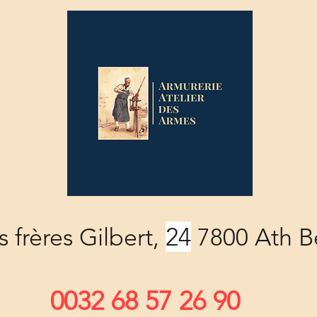
24
 frères Gilbert,
7800 Ath B
0032 68 57 26 90