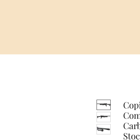
Cop
Com
Carb
Sto