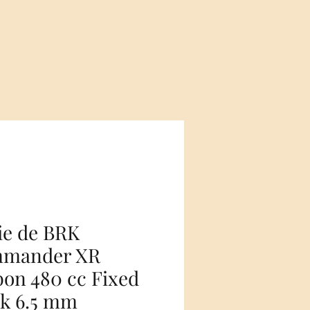
ie de BRK
mander XR
on 480 cc Fixed
ck 6.5 mm