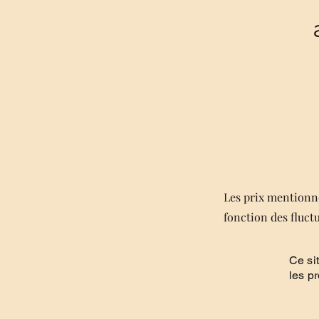
Les prix mentionné
fonction des fluct
Ce si
les p