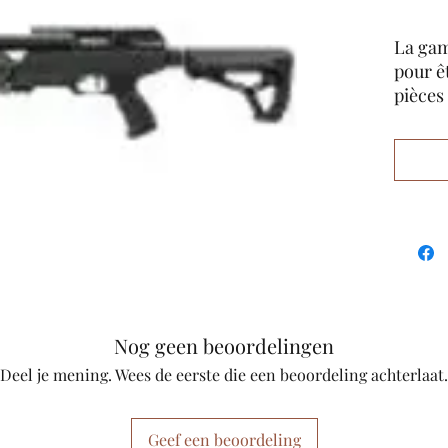
La gam
pour ê
pièces
toute 
les piè
niveau
été dév
la tou
nouvea
XR cor
au sty
boîtier
polyva
Nog geen beoordelingen
jauges
Deel je mening. Wees de eerste die een beoordeling achterlaat.
intègr
très a
partena
Geef een beoordeling