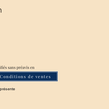
m
ifiés sans préavis en
Conditions de ventes
 présente