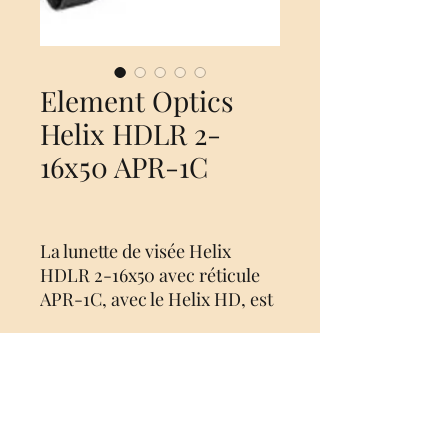
Element Optics
Helix HDLR 2-
16x50 APR-1C
La lunette de visée Helix
HDLR 2-16x50 avec réticule
APR-1C, avec le Helix HD, est
une nouvelle addition à la
série Helix d’Element Optics,
mais présente des similitudes
avec le Titan en termes de
Nog geen beoordelingen
performance optique. Ces
Deel je mening. Wees de eerste die een
redresseurs Helix ont la
beoordeling achterlaat.