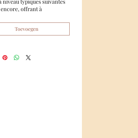
à niveau typiques suivantes
 encore, offrant à
sateur un pistolet à air prêt
a compétition hors de la
Toevoegen
teur intégré
ages pour chaque calibre
ne de verrouillage
tique
 Rails avant
nny Top Rail
réglable
e montante réglable
ux de poignée modulaires
® Custom Case
 Epoch® + pièces de
nge
ur est la polyvalence:
l à air époque peut être