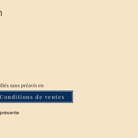
m
ifiés sans préavis en
Conditions de ventes
 présente