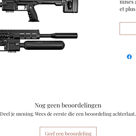
mises 
et plus
l'utili
pour l
boîte.
Modéra
3 alés
Magazi
magné
M-Lock
Picati
Stock 
Colonn
Pannea
Plano
Nog geen beoordelingen
Outils
Deel je mening. Wees de eerste die een beoordeling achterlaat.
recha
La vale
La fusi
Geef een beoordeling