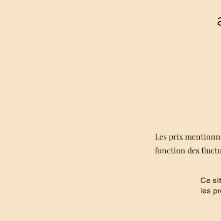
Les prix mentionné
fonction des fluct
Ce si
les p