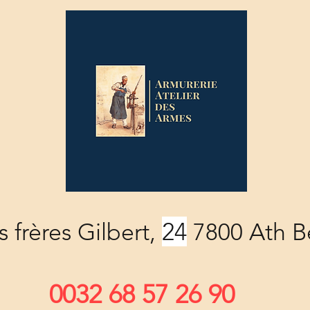
24
 frères Gilbert,
7800 Ath B
0032 68 57 26 90