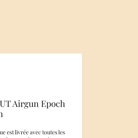
UT Airgun Epoch
m
e est livrée avec toutes les