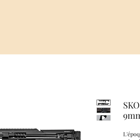
SKO
9m
L'époqu