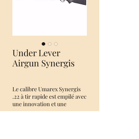
Under Lever
Airgun Synergis
Le calibre Umarex Synergis
.22 à tir rapide est empilé avec
une innovation et une
technologie brevetées et
modernes pour les armes à
air comprimé. Le magasin
permet un véritable montage
Nog geen beoordelingen