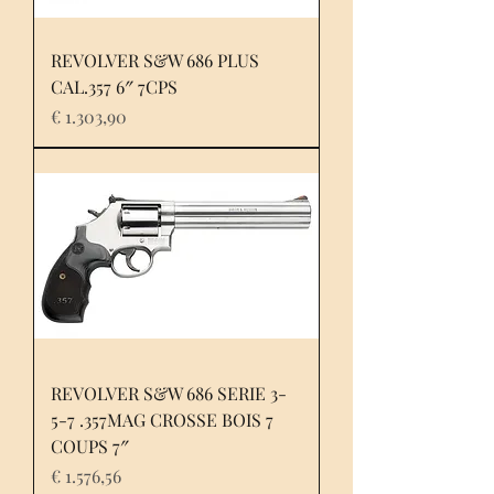
REVOLVER S&W 686 PLUS
CAL.357 6″ 7CPS
Prijs
€ 1.303,90
REVOLVER S&W 686 SERIE 3-
5-7 .357MAG CROSSE BOIS 7
COUPS 7″
Prijs
€ 1.576,56