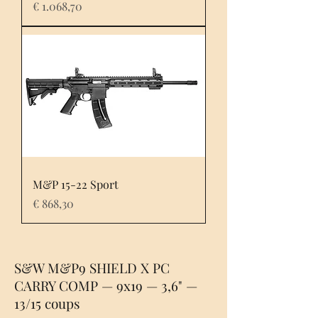
Prijs
€ 1.068,70
M&P 15-22 Sport
Prijs
€ 868,30
S&W M&P9 SHIELD X PC
CARRY COMP — 9x19 — 3,6" —
13/15 coups