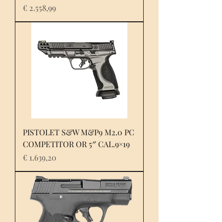
Prijs
€ 2.558,99
PISTOLET S&W M&P9 M2.0 PC
COMPETITOR OR 5″ CAL.9×19
Prijs
€ 1.639,20