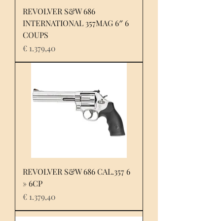
REVOLVER S&W 686
INTERNATIONAL 357MAG 6″ 6
COUPS
Prijs
€ 1.379,40
REVOLVER S&W 686 CAL.357 6
» 6CP
Prijs
€ 1.379,40