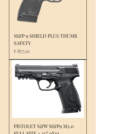
M&P 9 SHIELD PLUS THUMB
SAFETY
Prijs
€ 877,10
PISTOLET S&W M&P9 M2.0
FULL SIZE 4.25″ 9X19