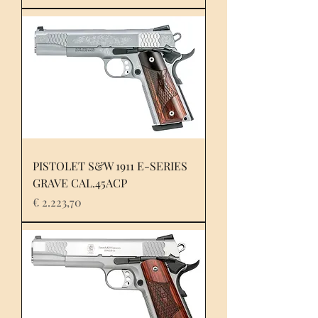
PISTOLET S&W 1911 E-SERIES
GRAVE CAL.45ACP
Prijs
€ 2.223,70