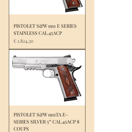
PISTOLET S&W 1911 E SERIES
STAINLESS CAL.45ACP
Prijs
€ 1.824,30
PISTOLET S&W 1911TA E-
SERIES SILVER 5″ CAL.45ACP 8
COUPS