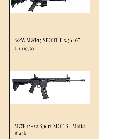
S&W M&P15 SPORT II 5.56 16″
Prijs
€ 1.119,50
M&P 15-22 Sport MOE SL Matte
Black