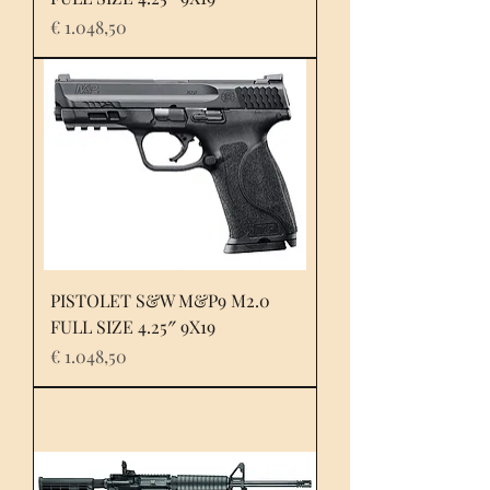
Prijs
€ 1.048,50
PISTOLET S&W M&P9 M2.0
FULL SIZE 4.25″ 9X19
Prijs
€ 1.048,50