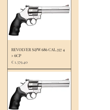
REVOLVER S&W 686 CAL.357 4
» 6CP
Prijs
€ 1.379,40