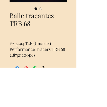
Balle traçantes
TRB 68
#2.4494 T4E (Umarex)
Performance Tracers TRB 68
2,87gr 100pcs
Aucun avis pour le moment
Partagez votre expérience, soyez le
premier à laisser un avis.
Laisser un avis