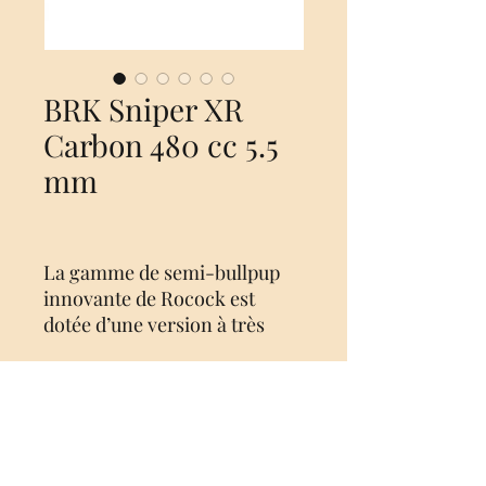
BRK Sniper XR
Carbon 480 cc 5.5
mm
La gamme de semi-bullpup
innovante de Rocock est
dotée d’une version à très
haute puissance sous la forme
du plus puissant XR Magnum.
Disponible dans les calibres .
22 et . 25 le Sniper XR fournit
Aucun avis pour le moment
jusqu’à 55 pi/lb d’énergie. Le
Partagez votre expérience, soyez le
Sniper XR Magnum utilise un
premier à laisser un avis.