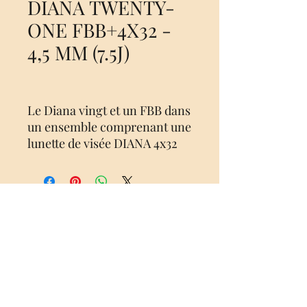
DIANA TWENTY-
ONE FBB+4X32 -
4,5 MM (7.5J)
Le Diana vingt et un FBB dans
un ensemble comprenant une
lunette de visée DIANA 4x32
est le développement
ultérieur du modèle populaire
DIANA Panther 21. Le modèle
à succès éprouvé dans le
Aucun avis pour le moment
nouveau design Fluted Bull
Partagez votre expérience, soyez le
Barrel continue
premier à laisser un avis.
d'impressionner par son
design moderne, sa précision
Laisser un avis
et son prix extrêmement