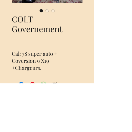
COLT
Governement
Cal: 38 super auto +
Coversion 9 X19
+Chargeurs.
Rèf: 20222010/3
Aucun avis pour le moment
Partagez votre expérience, soyez le
premier à laisser un avis.
Laisser un avis