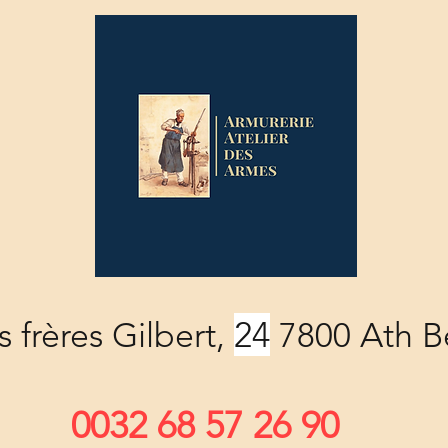
24
 frères Gilbert,
7800 Ath B
0032 68 57 26 90