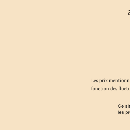
Les prix mentionné
fonction des fluct
Ce si
les p