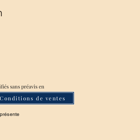
m
ifiés sans préavis en
Conditions de ventes
 présente