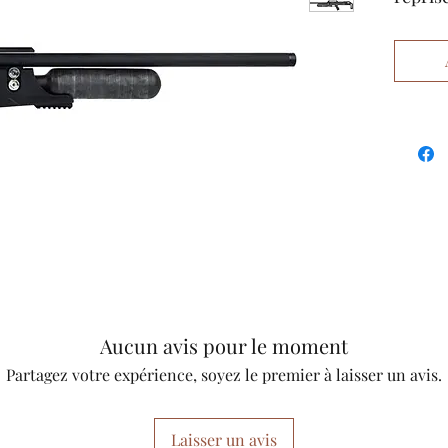
britan
sérieux
marché
Ghost,
comme
opéran
élevée
puissan
haute q
Energi
/ ft.lb)
Aucun avis pour le moment
Partagez votre expérience, soyez le premier à laisser un avis.
Laisser un avis