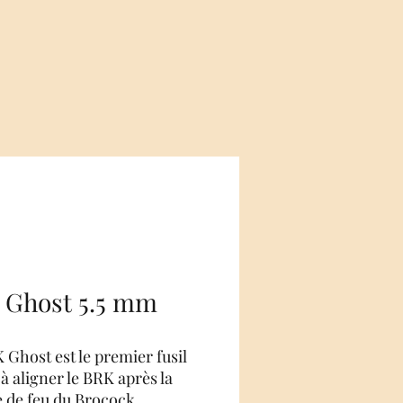
 Ghost 5.5 mm
 Ghost est le premier fusil
à aligner le BRK après la
e de feu du Brocock