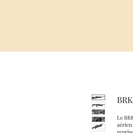
BRK
Le BRK
aérien 
repris