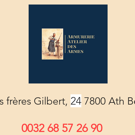
24
 frères Gilbert,
7800 Ath B
0032 68 57 26 90