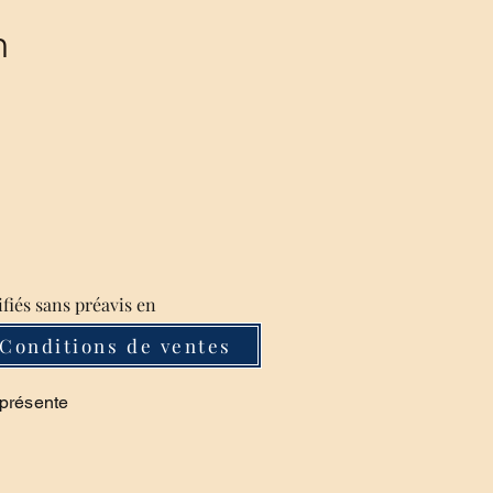
m
ifiés sans préavis en
Conditions de ventes
 présente