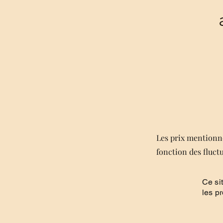
Les prix mentionné
fonction des fluct
Ce si
les p