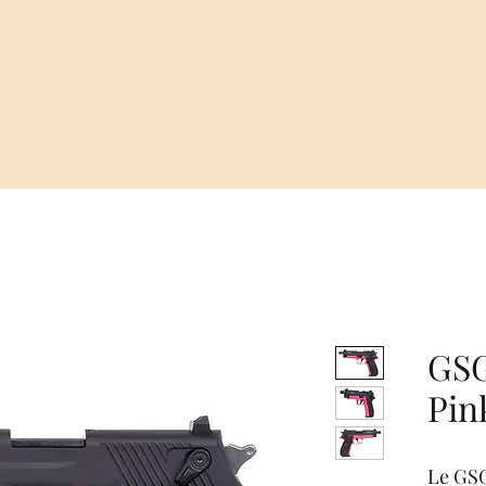
GSG
Pink
Le GSG 