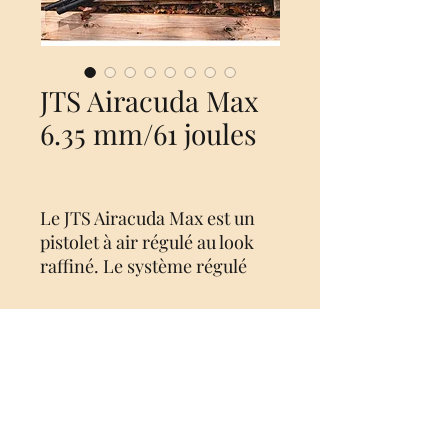
JTS Airacuda Max
6.35 mm/61 joules
Le JTS Airacuda Max est un
pistolet à air régulé au look
raffiné. Le système régulé
assure une force de raclage
constante tant que la pression
de la bouteille est adéquate.
Le flacon magnifiquement
Aucun avis pour le moment
formé dispose de
Partagez votre expérience, soyez le
quadrillation gravée au laser
premier à laisser un avis.
sur la poignée et l’extrémité