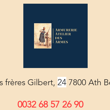
24
 frères Gilbert,
7800 Ath B
0032 68 57 26 90