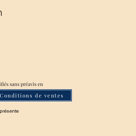
m
ifiés sans préavis en
Conditions de ventes
 présente