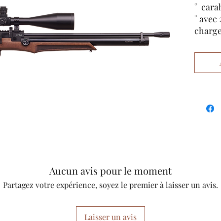
° cara
° avec
charge
° pas 
son -
° avec 
° cros
° cal.
° char
° 260
Aucun avis pour le moment
Partagez votre expérience, soyez le premier à laisser un avis.
Laisser un avis