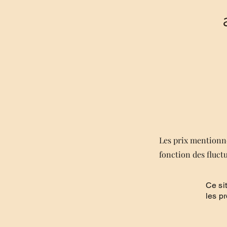
Les prix mentionné
fonction des fluct
Ce si
les p