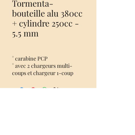
Tormenta-
bouteille alu 380cc
+ cylindre 250cc -
5.5 mm
° carabine PCP
° avec 2 chargeurs multi-
coups et chargeur 1-coup
° pas de canon avec
modérateur de son - 380mm
° puissance réglable -
manomètre
Aucun avis pour le moment
° avec grenadières
Partagez votre expérience, soyez le
° plaque de couche réglable -
premier à laisser un avis.
crosse synthétique
° volume d'air 630cc