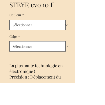
STEYR evo 10 E
Couleur
*
Grips
*
La plus haute technologie en
électronique !
Précision : Déplacement du
premier étage - point de
largage - touché :
mouvement minimal lors du
largage du tir
Aucun avis pour le moment