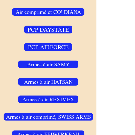
Air comprimé et CO² DIANA
PCP DAYSTATE
PCP AIRFORCE
Armes à air SAMY
Armes à air HATSAN
Armes à air REXIMEX
Armes à air comprimé, SWISS ARMS
Armes à air FEIWERKBAU