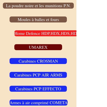
La poudre noire et les munitions P.N.
Moules à balles et fours
Home Defence HDP,HDX,HDS,HDR,etc...
UMAREX
Carabines CROSMAN
Carabines PCP AIR ARMS
Carabines PCP EFFECTO
Armes à air comprimé COMETA