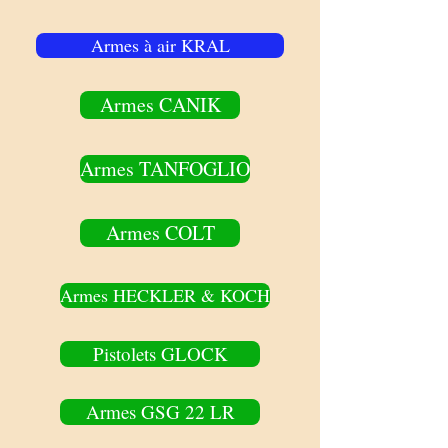
Armes à air KRAL
Armes CANIK
Armes TANFOGLIO
Armes COLT
Armes HECKLER & KOCH
Pistolets GLOCK
Armes GSG 22 LR